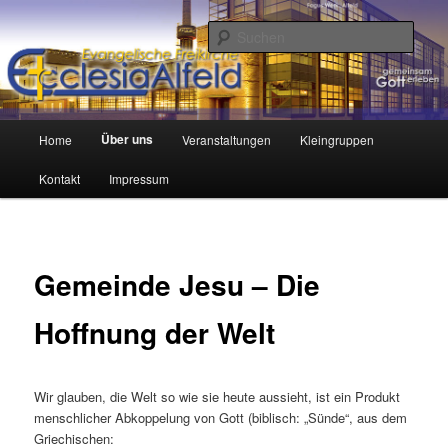
Zum
Inhalt
Such
wechseln
Hauptmenü
Über uns
Home
Veranstaltungen
Kleingruppen
Kontakt
Impressum
Gemeinde Jesu – Die
Hoffnung der Welt
Wir glauben, die Welt so wie sie heute aussieht, ist ein Produkt
menschlicher Abkoppelung von Gott (biblisch: „Sünde“, aus dem
Griechischen: